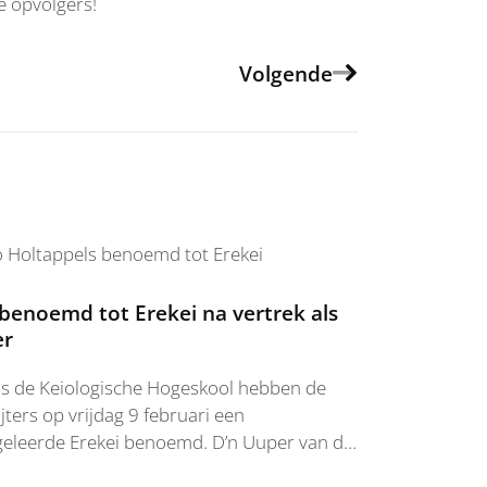
e opvolgers!
Volgende
benoemd tot Erekei na vertrek als
er
ns de Keiologische Hogeskool hebben de
jters op vrijdag 9 februari een
eleerde Erekei benoemd. D’n Uuper van de
mia Keioologika, Udo Holtappels, is