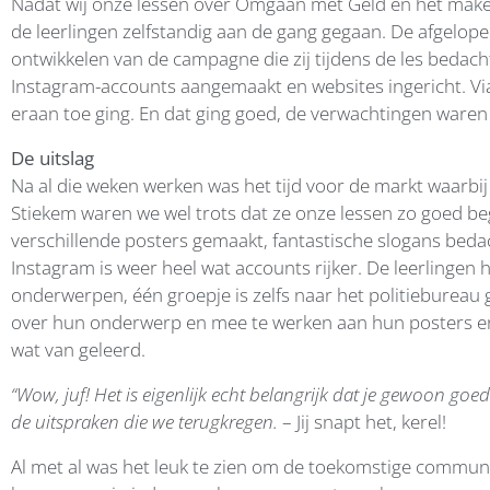
Nadat wij onze lessen over Omgaan met Geld en het mak
de leerlingen zelfstandig aan de gang gegaan. De afgelope
ontwikkelen van de campagne die zij tijdens de les bedac
Instagram-accounts aangemaakt en websites ingericht. Via 
eraan toe ging. En dat ging goed, de verwachtingen waren
De uitslag
Na al die weken werken was het tijd voor de markt waarbi
Stiekem waren we wel trots dat ze onze lessen zo goed b
verschillende posters gemaakt, fantastische slogans beda
Instagram is weer heel wat accounts rijker. De leerlingen
onderwerpen, één groepje is zelfs naar het politiebureau 
over hun onderwerp en mee te werken aan hun posters en 
wat van geleerd.
“Wow, juf! Het is eigenlijk echt belangrijk dat je gewoon goe
de uitspraken die we terugkregen.
– Jij snapt het, kerel!
Al met al was het leuk te zien om de toekomstige communic