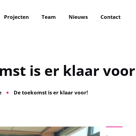
Projecten
Team
Nieuws
Contact
Inschrijven
adres *
Meld je aan voor de Gro
nieuwsbrief!
st is er klaar voor!
Inschrijven
e
De toekomst is er klaar voor!