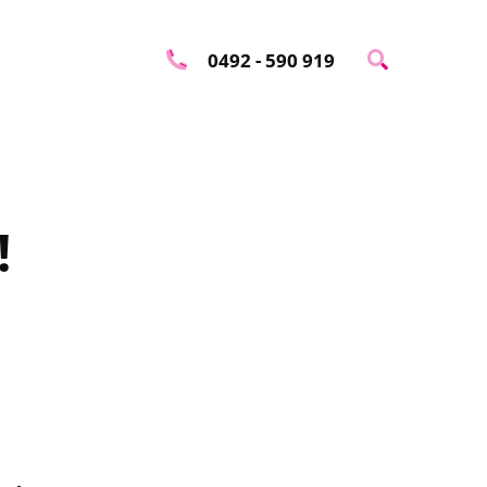
0492 - 590 919
×
ep5700