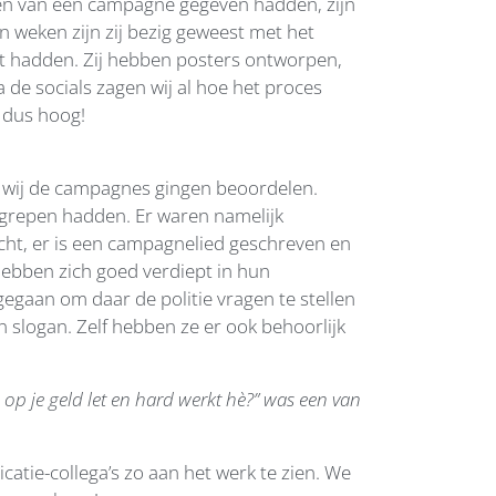
en van een campagne gegeven hadden, zijn
n weken zijn zij bezig geweest met het
ht hadden. Zij hebben posters ontworpen,
de socials zagen wij al hoe het proces
 dus hoog!
j wij de campagnes gingen beoordelen.
egrepen hadden. Er waren namelijk
cht, er is een campagnelied geschreven en
 hebben zich goed verdiept in hun
gegaan om daar de politie vragen te stellen
slogan. Zelf hebben ze er ook behoorlijk
d op je geld let en hard werkt hè?” was een van
atie-collega’s zo aan het werk te zien. We