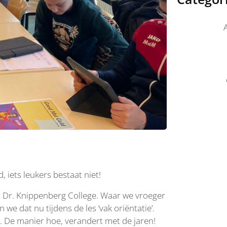
 iets leukers bestaat niet!
 Dr. Knippenberg College. Waar we vroeger
we dat nu tijdens de les ‘vak oriëntatie’.
 De manier hoe, verandert met de jaren!