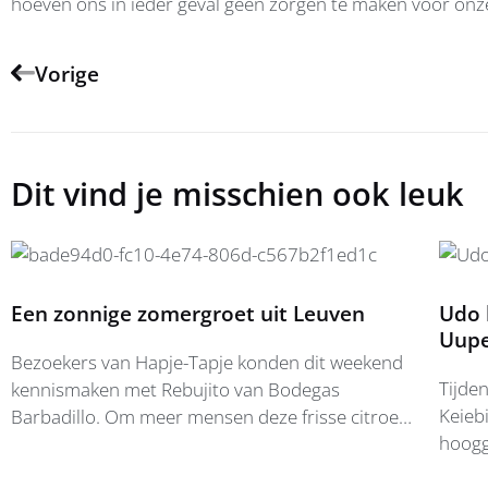
hoeven ons in ieder geval geen zorgen te maken voor onz
Vorige
Dit vind je misschien ook leuk
Een zonnige zomergroet uit Leuven
Udo 
Uup
Bezoekers van Hapje-Tapje konden dit weekend
Tijde
kennismaken met Rebujito van Bodegas
Keiebi
Barbadillo. Om meer mensen deze frisse citroen-
hoogg
limoendrank te laten ontdekken, schakelde
Akade
Barbadillo Groep5700 in. Onze projectmanager