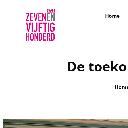
Home
E-mail
De toekom
Hom