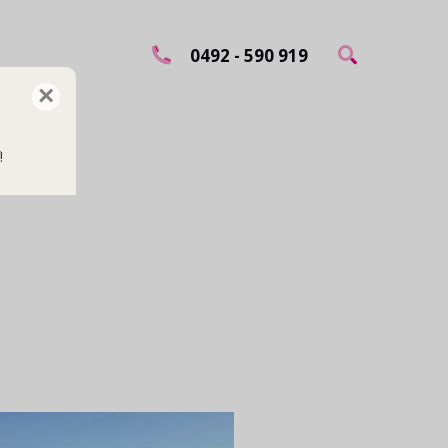
0492 - 590 919
×
!