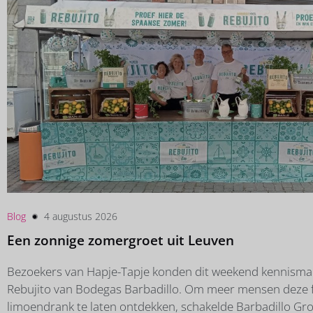
Blog
4 augustus 2026
Een zonnige zomergroet uit Leuven
Bezoekers van Hapje-Tapje konden dit weekend kennism
Rebujito van Bodegas Barbadillo. Om meer mensen deze fr
limoendrank te laten ontdekken, schakelde Barbadillo Gr