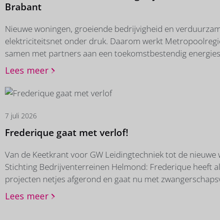
Brabant
Nieuwe woningen, groeiende bedrijvigheid en verduurzam
elektriciteitsnet onder druk. Daarom werkt Metropoolreg
samen met partners aan een toekomstbestendig energie
een prettige leefomgeving in Zuidoost-Brabant. Hoe dan? D
Lees meer
binnenkort in een video die onze Lisa vorige week opnam,
samenwerking met videograaf Tommy Tin en medewerker
gemeente Gemert-Bakel, gemeente Heeze-Leende, gemeen
Enexis en Hurkmans. To be continued…
7 juli 2026
Frederique gaat met verlof!
Van de Keetkrant voor GW Leidingtechniek tot de nieuwe 
Stichting Bedrijventerreinen Helmond: Frederique heeft a
projecten netjes afgerond en gaat nu met zwangerschapsv
zomer even geen gedragsverandering, campagnes en
Lees meer
communicatievraagstukken voor haar, maar tijd voor een
mooie verandering. 😉 In november is ze weer terug. Tot di