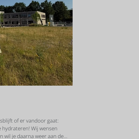
blijft of er vandoor gaat:
e hydrateren! Wij wensen
En wil je daarna weer aan de