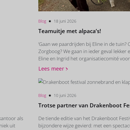
Blog
18 juni 2026
Teamuitje met alpaca’s!
‘Gaan we paardrijden bij Eline in de tuin?
Zorgboog? We gaan in ieder geval lekker e
Eline en Ingrid het organisatiecomité vo
personeelsuitje. Wat we gingen doen, blee
Lees meer
auto’s stopten bij Alpakuba, de alpacaboe
enthousiast gejuicht. Op de prachtige boe
meteen de eerste alpaca’s staan. Eigenare
welkom met drankjes en een heerlijk stuk ap
Blog
10 juni 2026
was haar kudde...
Trotse partner van Drakenboot Fes
kantoor als
De tiende editie van het Drakenboot Fest
iek uit
bijzondere wijze gevierd: met een spectac