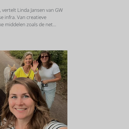
, vertelt Linda Jansen van GW
e infra. Van creatieve
ke middelen zoals de net
 verstand van communicatie en
r te doen.’ Linda kent
n ouders kennen hem uit het
sie van de Keiebijters
.’ Linda werkte op dat moment
dingtechniek. ‘We begonnen