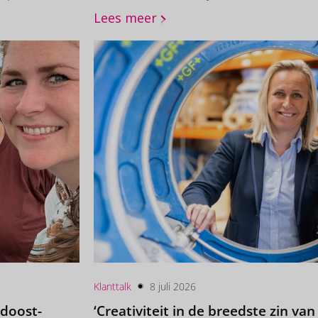
op, Jorgen
slag met communicatie? Wij denken graag m
Lees meer
s team bedachten
gewoon deze zomer, in verschillende gro
en Barbadillo
 zomer! ☀️ Meer
Klanttalk
8 juli 2026
doost-
‘Creativiteit in de breedste zin va