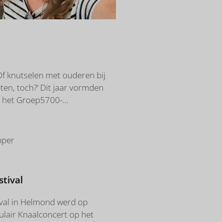
 Of knutselen met ouderen bij
ten, toch?’ Dit jaar vormden
or het Groep5700-
f een verrassing. Totdat onze
rderij in Bakel. Meteen werd er
rderij zagen we in de wei
sse Rian heette ons van harte
peltaart. In zestien jaar tijd
tival
ival in Helmond werd op
ulair Knaalconcert op het