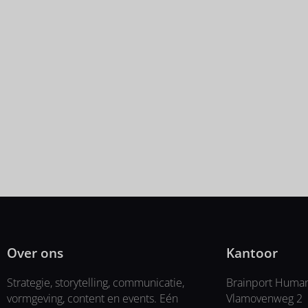
kennismakingsbingokaartjes en de MRE-keycords. Kennis
Na de kennismakingsbingo opende...
Samen sparren? Neem 
Over ons
Kantoor
Strategie, storytelling, communicatie,
Brainport Huma
vormgeving, content en events. Eén
Vlamovenweg 2