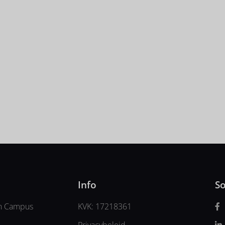
makingsbingo
contact op!
Info
So
n Campus
KVK: 17218361