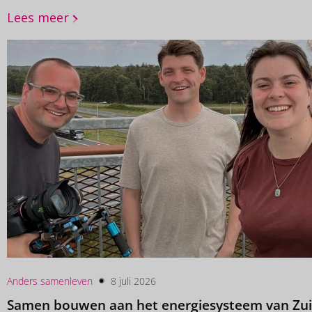
Onze projectmanager Lisa zette de socialmediacampagne 
Lees meer
ontwierp de stand (met Lisa’s styling natuurlijk ;-)) en al
we een winactie. Met resultaat: ruim 3.000 mensen kwam
Rebujito proeven. Wij wensen iedereen nog een heerlijke
weten? Volg Rebujito Barbadillo op Instagram.
Anders samenleven
8 juli 2026
Samen bouwen aan het energiesysteem van Zui