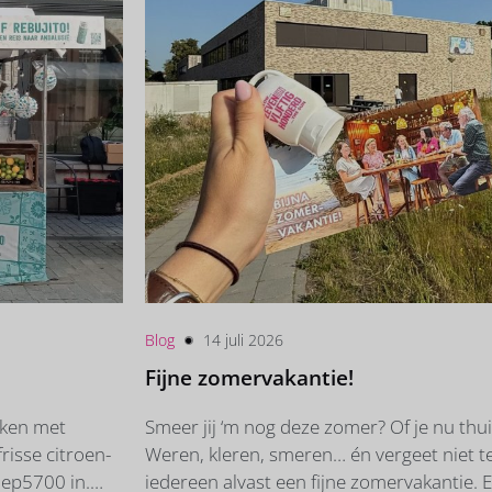
Blog
14 juli 2026
Fijne zomervakantie!
aken met
Smeer jij ‘m nog deze zomer? Of je nu thuis
isse citroen-
Weren, kleren, smeren… én vergeet niet t
oep5700 in.
iedereen alvast een fijne zomervakantie. 