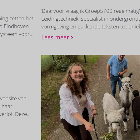
‘Daarvoor vraag ik Groep5700 regelmatig’
ing zetten het
Leidingtechniek, specialist in ondergronds
io Eindhoven
vormgeving en pakkende teksten tot unie
systeem voor
verschenen Keetkrant. ‘Groep5700 heeft
Lees meer
at zie je
daagt ons uit om het op een andere manie
 in
Groep5700-eigenaar Jorgen al jaren. ‘Mij
s van MRE,
Helmondse, en bij de communicatiecommis
te Bladel,
kwamen we elkaar in 2018 opnieuw tegen
al sinds de oprichting in 2014 bij GW Lei
met...
website van
l haar
erlof. Deze
 heel andere
e tijd staat de