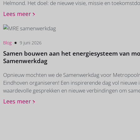
Helmond. Het doel: de nieuwe visie, missie en toekomstd
overbrengen, maar dan wel op een laagdrempelige manier
Lees meer
bedachten en maakten we de Keetkrant: met één strateg
uitgelicht, afgewisseld met een strip, een vriendenboekje 
verjaardagskalender. De eerste editie wordt nú bezorgd o
de keet! ‘De leiding nemen in water’, dat is de ambitie van
Blog
9 juni 2026
Leidingtechniek. Om die ambitie concreet...
Samen bouwen aan het energiesysteem van mo
Samenwerkdag
Opnieuw mochten we de Samenwerkdag voor Metropoolr
Eindhoven organiseren! Een inspirerende dag vol nieuwe i
waardevolle gesprekken en nieuwe verbindingen om sam
energietransitie in onze MRE-regio verder te brengen. He
Lees meer
de Regionale Energiestrategie staat of valt met samenwe
kwamen ambtenaren en stakeholders die werken aan het
energiesysteem van de toekomst bijeen in het Huis van W
organisatie lag in handen van Lisa, ondersteund door Fre
Ingrid. Jorgen zorgde voor de vormgeving van de unieke