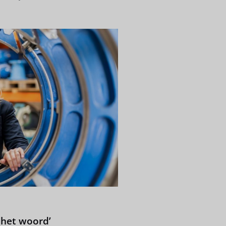
et je mee! Ps. Zelf zijn we er
epsformaties.
n het woord’