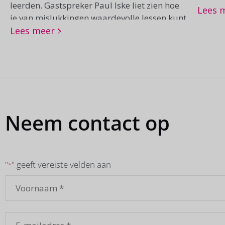
leerden. Gastspreker Paul Iske liet zien hoe
organi
Lees 
je van mislukkingen waardevolle lessen kunt
Eindho
maken.
Lees meer
ruim 7
de Pro
netbeh
kennis
blikke
en insp
Neem contact op
"
" geeft vereiste velden aan
*
Naam
*
E-