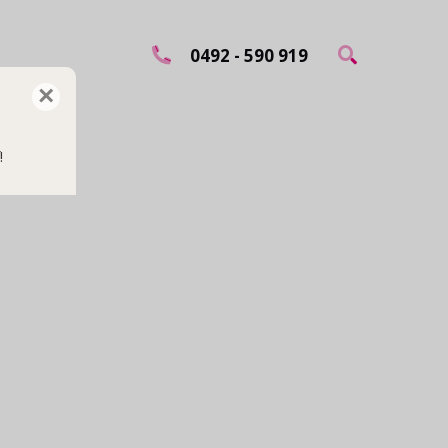
0492 - 590 919
×
!