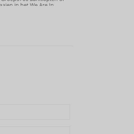
raaien in het We Are In
 was de keuze snel