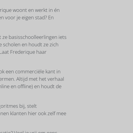
erique woont en werkt in én
n voor je eigen stad? En
t ze basisschoolleerlingen iets
e scholen en houdt ze zich
 Laat Frederique haar
 ook een commerciële kant in
hermen. Altijd met het verhaal
nline en offline) en houdt de
oritmes bij, stelt
nen klanten hier ook zelf mee
atie? Voel je vrij om eens