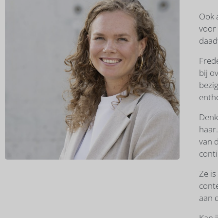
Ook a
voor 
daadw
Frede
bij o
bezig
enth
Denk 
haar.
van d
conti
Ze is
cont
aan d
Kan j