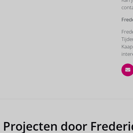
conta
Fred
Fred
Tijde
Kaap
inte
Projecten door Freder