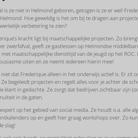
l is ze niet in Helmond geboren, getogen is ze er wel! Fred
Helmond. Hoe geweldig is het om bij te dragen aan projecte
erkelijk verbetering te zien?
rique’s kracht ligt bij maatschappelijke projecten. Zo breng
ver zwerfafval, geeft ze gastlessen op Helmondse middelbar
 met maatschappelijke diensttijd van de jeugd op het ROC.
ousiasme uiten en ze neemt iedereen hierin mee!
niet dat Frederique alleen in het onderwijs actief is. Er zit
 Ze begeleidt projecten en regelt alles voor je achter de sc
e klant in gedachte. Ze zorgt dat bedrijven zichtbaar zijn (o
nuïteit in de gaten.
 expert op het gebied van social media. Ze houdt o.a. alle alg
entkalenders op en geeft hier graag workshops over. Zo kun
e slag!
ij ook zo’n hands-on mentaliteit gebruiken in jouw communic