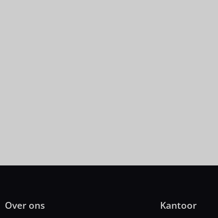
Samen sparren? Neem 
Over ons
Kantoor