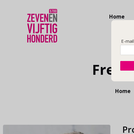
Home
E-mai
Frede
Home
Pr