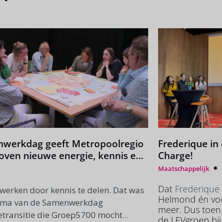
werkdag geeft Metropoolregio
Frederique in 
oven nieuwe energie, kennis en
Charge!
atie
Maatschappelijk
Dat
Frederique
erken door kennis te delen. Dat was
Helmond én voo
ema van de Samenwerkdag
meer. Dus toen
etransitie die Groep5700 mocht
de LEVgroep bi