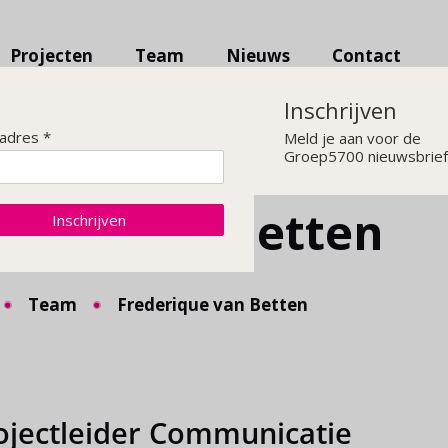
Projecten
Team
Nieuws
Contact
Inschrijven
ladres *
Meld je aan voor de
Groep5700 nieuwsbrief
rique van Betten
Inschrijven
Team
Frederique van Betten
ojectleider Communicatie