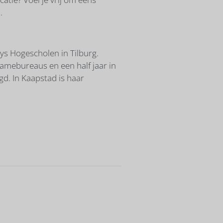
.
s Hogescholen in Tilburg.
clamebureaus en een half jaar in
d. In Kaapstad is haar