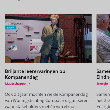
Briljante leerervaringen op
Samen
Kompanendag
Eindh
inspir
Maatschappelijk
Energie
Ook dit jaar mochten we de Kompanendag
Samenw
van Woningstichting Compaen organiseren,
het th
waar stakeholders met én van elkaar
Energi