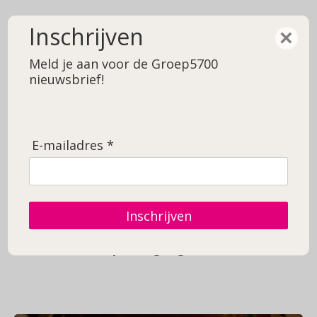
0492 - 590 919
Inschrijven
×
Meld je aan voor de Groep5700
nieuwsbrief!
E-mailadres *
Opleiding afgerond!
En direct toegepast
Inschrijven
in de praktijk
Home
Opleiding afgerond! En direct
toegepast in de praktijk