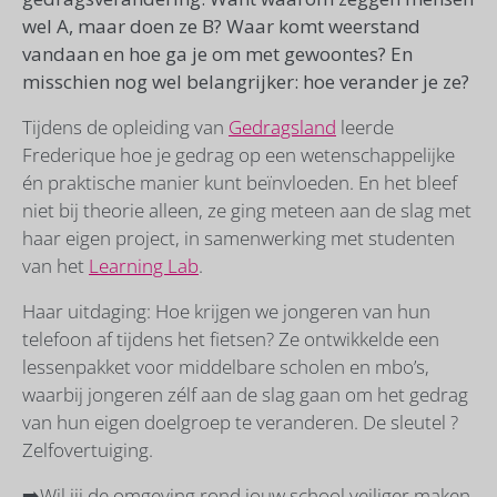
wel A, maar doen ze B? Waar komt weerstand
vandaan en hoe ga je om met gewoontes? En
misschien nog wel belangrijker: hoe verander je ze?
Tijdens de opleiding van
Gedragsland
leerde
Frederique hoe je gedrag op een wetenschappelijke
én praktische manier kunt beïnvloeden. En het bleef
niet bij theorie alleen, ze ging meteen aan de slag met
haar eigen project, in samenwerking met studenten
van het
Learning Lab
.
Haar uitdaging: Hoe krijgen we jongeren van hun
telefoon af tijdens het fietsen? Ze ontwikkelde een
lessenpakket voor middelbare scholen en mbo’s,
waarbij jongeren zélf aan de slag gaan om het gedrag
van hun eigen doelgroep te veranderen. De sleutel ?
Zelfovertuiging.
➡️Wil jij de omgeving rond jouw school veiliger maken