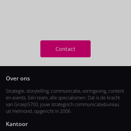
Samen sparren? Neem
contact op!
Contact
Over ons
Strategie, storytelling, communicatie, vormgeving, content
en events. Eén team, alle specialismen. Dat is de kracht
van Groep5700, jouw strategisch communicatiebureau
uit Helmond, opgericht in 2006.
Kantoor