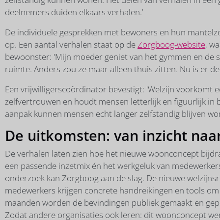
deelnemers duiden elkaars verhalen.’
De individuele gesprekken met bewoners en hun mantelzo
op. Een aantal verhalen staat op de
Zorgboog-website
, w
bewoonster: 'Mijn moeder geniet van het gymmen en de sp
ruimte. Anders zou ze maar alleen thuis zitten. Nu is er de
Een vrijwilligerscoördinator bevestigt: 'Welzijn voorkomt
zelfvertrouwen en houdt mensen letterlijk en figuurlijk in
aanpak kunnen mensen echt langer zelfstandig blijven wo
De uitkomsten: van inzicht naar
De verhalen laten zien hoe het nieuwe woonconcept bijdr
een passende inzetmix én het werkgeluk van medewerkers.
onderzoek kan Zorgboog aan de slag. De nieuwe welzijnsr
medewerkers krijgen concrete handreikingen en tools om 
maanden worden de bevindingen publiek gemaakt en gepub
Zodat andere organisaties ook leren: dit woonconcept wer