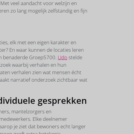
Met veel aandacht voor welzijn en
ren zo lang mogelijk zelfstandig en fijn
ties, elk met een eigen karakter en
ter? En waar kunnen de locaties leren
 en benaderde Groep5700.
Udo
stelde
erzoek waarbij verhalen en hun
s, laten verhalen zien wat mensen écht
akt narratief onderzoek zichtbaar wat
dividuele gesprekken
ers, mantelzorgers en
t medewerkers
.
Elke deelnemer
arop je ziet dat bewoners echt langer
roep geeft extra betekenis,