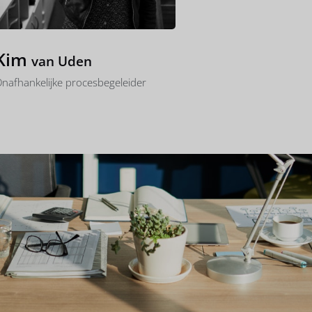
Als je ziet dat het anders
moet We leven in...
Kim
van Uden
nafhankelijke procesbegeleider