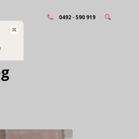
0492 - 590 919
×
!
og