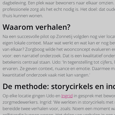
dagbeleving. Een plek waar bewoners naar elkaar omzien. 
professionele zorg als het echt nodig is. Het doel: dat oude
thuis kunnen wonen.
Waarom verhalen?
Na een succesvolle pilot op Zonnetij volgden nog vier loca
eigen lokale context. Maar wat werkt en wat kan er nog be
van elkaar? Zorgboog wilde het woonconcept evalueren
voor: een narratief onderzoek. Dat is een kwalitatief ond
betekenis centraal staan. Udo: 'In tegenstelling tot cijfer
ervaren. Ze geven context, nuance en emotie. Daarmee ma
kwantitatief onderzoek vaak niet kan vangen.'
De methode: storycirkels en in
Op elke locatie gingen Udo en
Ingrid
in gesprek met bewon
zorgmedewerkers. Ingrid: 'We werkten in storycirkels me
bereidde twee verhalen voor, zoals: Noem een moment wa
zelfstandig kunnen wonen. Het delen van verhalen in een g