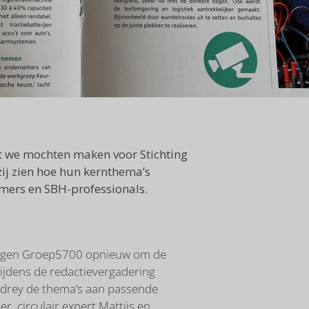
t we mochten maken voor Stichting
zij zien hoe hun kernthema’s
emers en SBH-professionals.
oegen Groep5700 opnieuw om de
Tijdens de redactievergadering
drey de thema’s aan passende
r, circulair expert Mattijs en