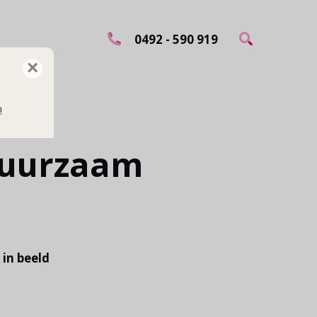
0492 - 590 919
×
!
 duurzaam
in beeld