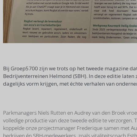
Bij Groep5700 zijn we trots op het tweede magazine da
Bedrijventerreinen Helmond (SBH). In deze editie laten 
dagelijks vorm krijgen, met échte verhalen van ondern
Parkmanagers Niels Rutten en Audrey van den Broek vr
volledige productie van deze tweede editie te verzorgen. 
koppelde onze projectmanager Frederique samen met Au
bedrijven én SBH-medewerkers, zoals vitaliteitscoach Esthe