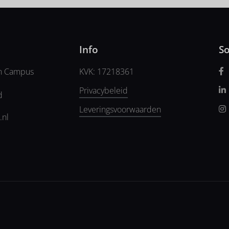
Info
So
n Campus
KVK: 17218361
Privacybeleid
d
Leveringsvoorwaarden
.nl