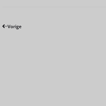
Vorige
Samen sparren? Neem contact op!