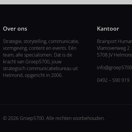
Over ons
Kantoor
Strategie, storytelling, communicatie,
Brainport Huma
vormgeving, content en events. Eén
Vlamovenweg 2
team, alle specialismen. Dat is de
5708 JV Helmon
kracht van Groep5700, jouw
info@groep5700
strategisch communicatiebureau uit
Helmond, opgericht in 2006.
0492 – 590 919
© 2026 Groep5700. Alle rechten voorbehouden.