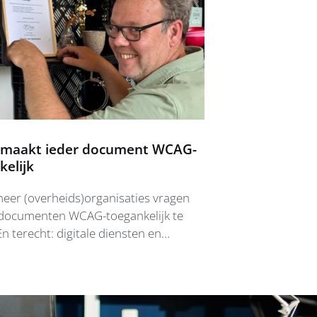
 maakt ieder document WCAG-
kelijk
eer (overheids)organisaties vragen
documenten WCAG-toegankelijk te
n terecht: digitale diensten en
ten moeten voor iedereen
lijk zijn, ook voor mensen met
eeld een visuele beperking. Maar hoe
at aan? Jorgen weet het inmiddels