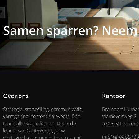
gewoontes? En misschien nog wel belangrijker:
precies!
hoe verander je ze? Tijdens de opleiding van
kan nu P
Gedragsland leerde Frederique hoe je gedrag
maken, v
op een wetenschappelijke én praktische
Guidelin
Samen sparren? Neem 
manier kunt beïnvloeden. En het bleef niet bij
ook toeg
theorie alleen, ze ging...
helpen j
Over ons
Kantoor
Strategie, storytelling, communicatie,
Brainport Huma
vormgeving, content en events. Eén
Vlamovenweg 2
team, alle specialismen. Dat is de
5708 JV Helmon
kracht van Groep5700, jouw
info@groep5700
strategisch communicatiebureau uit