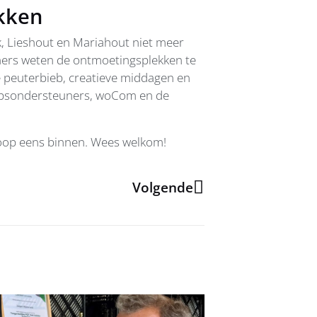
kken
k, Lieshout en Mariahout niet meer
ners weten de ontmoetingsplekken te
de peuterbieb, creatieve middagen en
rpsondersteuners, woCom en de
oop eens binnen. Wees welkom!
Volgende