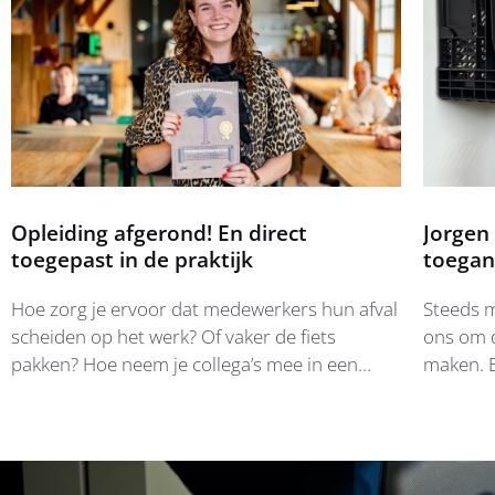
Opleiding afgerond! En direct
Jorgen
toegepast in de praktijk
toegan
Hoe zorg je ervoor dat medewerkers hun afval
Steeds m
scheiden op het werk? Of vaker de fiets
ons om 
pakken? Hoe neem je collega’s mee in een
maken. E
nieuwe koers binnen je organisatie? Dat vraagt
documen
om gedragsverandering. Want waarom
toeganke
zeggen mensen wel A, maar doen ze B? Waar
bijvoorb
komt weerstand vandaan en hoe ga je om met
pak je d