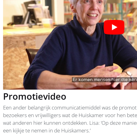
Promotievideo
Een ander belangrijk communicatiemiddel was de promotiev
bezoekers en vrijwilligers wat de Huiskamer voor hen bet
wat anderen hier kunnen ontdekken. Lisa: ‘Op deze mani
een kijkje te nemen in de Huiskamers.’