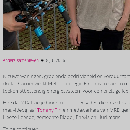
Anders samenleven
8 juli 2026
Nieuwe woningen, groeiende bedrijvigheid en verduurzamin
druk. Daarom werkt Metropoolregio Eindhoven samen me
toekomstbestendig energiesysteem voor een prettige lee
Hoe dan? Dat zie je binnenkort in een video die onze Lis
met videograaf
Tommy Tin
en medewerkers van MRE, gem
Heeze-Leende, gemeente Bladel, Enexis en Hurkmans.
To be continued…