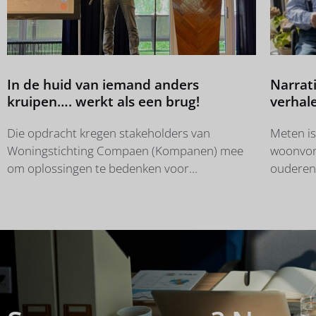
In de huid van iemand anders
Narrat
kruipen…. werkt als een brug!
verhal
woonc
Die opdracht kregen stakeholders van
Meten is
Woningstichting Compaen (Kompanen) mee
woonvorm
om oplossingen te bedenken voor
ouderen 
betaalbaarheid, leefbaarheid en
Dragen 
beschikbaarheid van huurwoningen. Gisteren
daaraan 
waren zij uitgenodigd op Kompanendag
werkdru
in HUP hotel & sport. Udo opende als
hun werk
dagvoorzitter samen met Joost Lobee,
onderzoe
directeur-bestuurder Compaen, de dag. Na
Zorgboog
een inspirerend verhaal van Sander
van bew
Schimmelpenninck over de kloof tussen arm
medewerk