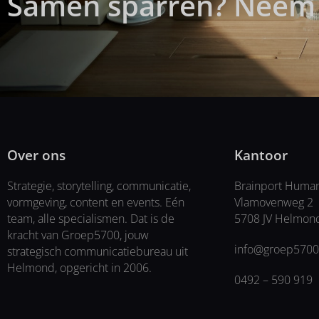
Samen sparren? Neem 
en rijk en hoe een brug te slaan, gingen de
persone
Kompanen zelf aan de slag. Door in de huid te
aanleid
kruipen van iemand anders werden mensen
ontwikke
aan het denken gezet en kwamen de ideeën
houden o
los. Mooie input voor het koersplan van...
Over ons
Kantoor
Strategie, storytelling, communicatie,
Brainport Huma
vormgeving, content en events. Eén
Vlamovenweg 2
team, alle specialismen. Dat is de
5708 JV Helmon
kracht van Groep5700, jouw
info@groep5700
strategisch communicatiebureau uit
Helmond, opgericht in 2006.
0492 – 590 919