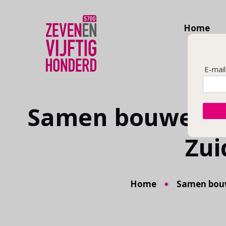
Home
E-mai
Samen bouwen a
Zui
Home
Samen bouw