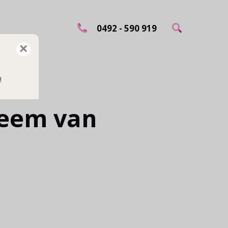
0492 - 590 919
×
!
teem van