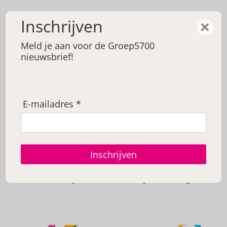
0492 - 590 919
Inschrijven
×
Meld je aan voor de Groep5700
nieuwsbrief!
E-mailadres *
Sinds jaar en dag
vaste partner van
Inschrijven
De Cirkel!
Home
Projecten
Sinds jaar en dag vaste
partner van De Cirkel!