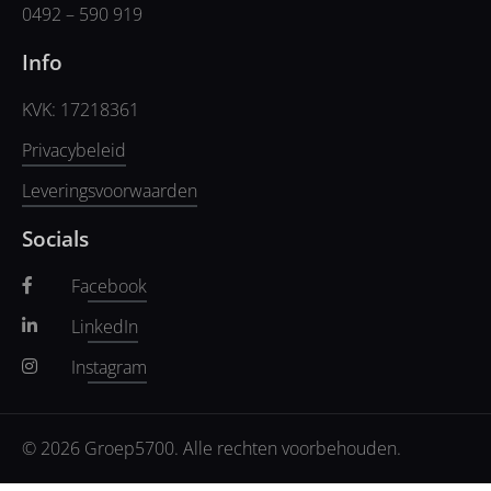
0492 – 590 919
Info
KVK: 17218361
Privacybeleid
Leveringsvoorwaarden
Socials
Facebook
LinkedIn
Instagram
© 2026 Groep5700. Alle rechten voorbehouden.