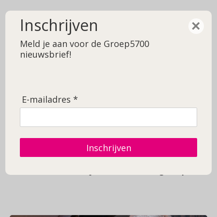
0492 - 590 919
Inschrijven
×
Meld je aan voor de Groep5700
nieuwsbrief!
E-mailadres *
Briljante
leerervaringen op
Inschrijven
Kompanendag
Home
Briljante leerervaringen op
Kompanendag