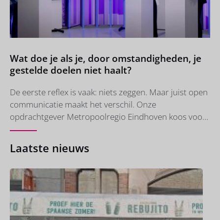
Communicatie maakte ik hun Jubileum magazine,
echt een hele toffe klus met veel creatieve vrijheid.
Daarnaast volgde ik een WCAG-cursus om digitale
documenten...
Wat doe je als je, door omstandigheden, je
gestelde doelen niet haalt?
De eerste reflex is vaak: niets zeggen. Maar juist open
communicatie maakt het verschil. Onze
opdrachtgever Metropoolregio Eindhoven koos voor
transparantie. In 2021 sprak dit
samenwerkingsverband van 21 gemeentes de ambitie
Laatste nieuws
uit om vóór 2030 2 TWh aan grootschalige duurzame
elektriciteit op te wekken. Uit de recente
voortgangsrapportage blijkt: dat doel gaan de
gemeentes in de regio, onder de huidige
omstandigheden, niet halen vóór 2030. In een
webinar, met Udo als gespreksbegeleider, gaf de MRE