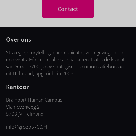
Contact
Over ons
Strategie, storytelling, communicatie, vormgeving, content
en events. Eén team, alle specialismen. Dat is de kracht
van Groep5700, jouw strategisch communicatiebureau
uit Helmond, opgericht in 2006.
Kantoor
Brainport Human Campus
Vlamovenweg 2
5708 JV Helmond
info@groep5700.nl