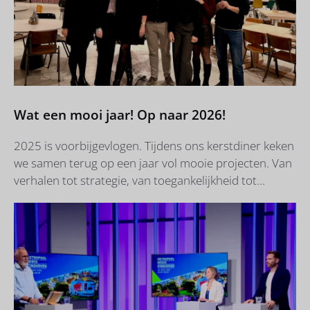
Wat een mooi jaar! Op naar 2026!
2025 is voorbijgevlogen. Tijdens ons kerstdiner keken
we samen terug op een jaar vol mooie projecten. Van
verhalen tot strategie, van toegankelijkheid tot
gedragsverandering. Dit waren enkele van onze
hoogtepunten. Ingrid: ‘Voor Stichting
Bedrijventerreinen Helmond schreef ik
magazineartikelen. Ik kreeg een kijkje in de keukens
van Bronneberg, REGBAT, Reynaers Aluminium,
Modexpress en Acushnet. Toen voelde ik echt:
Helmond ís de stad van de makers.’ Jorgen ‘Voor Beck